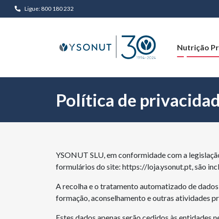
Ligue: 800 180 232
Nutrição Pr
Política de privacida
YSONUT SLU, em conformidade com a legislação v
formulários do site: https://loja.ysonut.pt, são 
A recolha e o tratamento automatizado de dados 
formação, aconselhamento e outras atividades
Estes dados apenas serão cedidos às entidades n