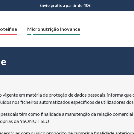
Envio grátis a partir de 40€
oteifine
Micronutrição Inovance
de
igente em matéria de proteção de dados pessoais, informa que o
incluídos nos ficheiros automatizados específicos de utilizadores
pessoais têm como finalidade a manutenção da relação comercial e
 próprias da YSONUT SLU
ecessárias com o único propósito de cumprir a finalidade anterior