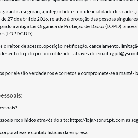
arantir a segurança, integridade e confidencialidade dos dados,
e 27 de abril de 2016, relativo à proteção das pessoas singulares
vogando a antiga Lei Orgânica de Proteção de Dados (LOPD), a nov
itais (LOPDGDD).
 direitos de acesso, oposição, retificação, cancelamento, limitaç
de ser feito pelo próprio utilizador através do email: rgpd@ysonu
dos por ele são verdadeiros e corretos e compromete-se a mantê-lo
essoais:
pessoais?
ais recolhidos através do site: https://loja.ysonut.pt, com as seg
corporativas e contabilísticas da empresa.