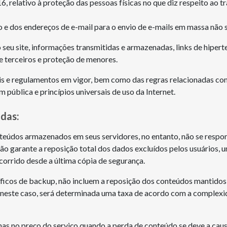
6, relativo à proteção das pessoas físicas no que diz respeito ao t
o e dos endereços de e-mail para o envio de e-mails em massa não s
seu site, informações transmitidas e armazenadas, links de hiperte
de terceiros e proteção de menores.
is e regulamentos em vigor, bem como das regras relacionadas com
 pública e princípios universais de uso da Internet.
das:
údos armazenados em seus servidores, no entanto, não se respons
ão garante a reposição total dos dados excluídos pelos usuários, 
orrido desde a última cópia de segurança.
cíficos de backup, não incluem a reposição dos conteúdos mantido
; neste caso, será determinada uma taxa de acordo com a complexi
enas no preço do serviço quando a perda de conteúdo se deve a ca