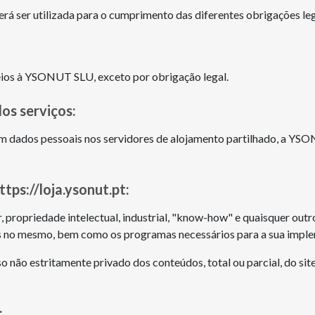
erá ser utilizada para o cumprimento das diferentes obrigações 
eios à YSONUT SLU, exceto por obrigação legal.
os serviços:
com dados pessoais nos servidores de alojamento partilhado, a Y
tps://loja.ysonut.pt:
propriedade intelectual, industrial, "know-how" e quaisquer outr
idos no mesmo, bem como os programas necessários para a sua impl
o não estritamente privado dos conteúdos, total ou parcial, do sit
: